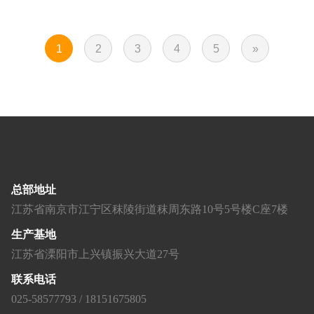
1
2
3
4
5
»
总部地址
江苏省南京市江宁区秣陵街道秣周东路10号5号楼C座7楼
生产基地
江苏省溧阳市上兴镇振兴大道27号
联系电话
025-58577793 / 18151675805