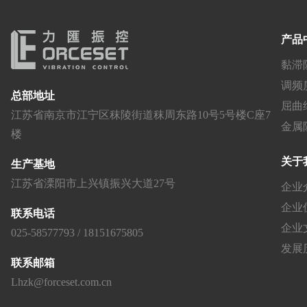
产品
黏滞
调频
总部地址
屈曲约
江苏省南京市江宁区秣陵街道秣周东路10号5号楼C座7
金属阻
楼
关于
生产基地
江苏省溧阳市上兴镇振兴大道27号
企业
企业
联系电话
企业
025-58577793 / 18151675805
发展
联系邮箱
Lhzk@forceset.com.cn