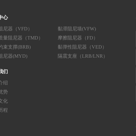
中心
阻尼器（VFD）
黏滞阻尼墙(VFW)
质量阻尼器（TMD）
摩擦阻尼器（FD）
束支撑(BRB)
黏弹性阻尼器（VED）
尼器(MYD)
隔震支座（LRB/LNR）
我们
介绍
优势
文化
历程