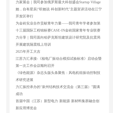
力家展会｜我司参加俄罗斯最大科创盛会Startup Village
她，自有星辰|“听她说·科创新时代”主题宣讲活动在江宁
开发区举行
为金砖实业合作贡献青年力量——我司青年学者参加第
十三届国际工程锦标赛CASE-IN金砖国家青年专业联赛
力分享｜我司面向哈萨克斯坦建筑设计研究院及抗震局
开展建筑隔震线上培训
2025年开工大吉
江苏力汇承接-《核电厂振动台模拟试验标准》启动会暨
第一次工作会议顺利召开
《绿色能源》杂志头版头条聚焦：风电机组振动控制技
术研究进展
力汇振控承办的“泉州结构技术交流会（第三届）”圆满
成功
首届中国（江苏）新型电力·新能源·新材料集群融合创
新应用博览会